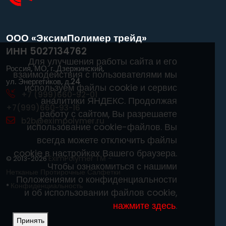
ООО «ЭксимПолимер трейд»
ИНН 5027134762
Для улучшения работы сайта и его
Россия, МО, г. Дзержинский,
взаимодействия с пользователями мы
ул. Энергетиков, д.24
используем файлы cookie и сервис
+7 (999)660-92-01
аналитики ЯНДЕКС. Продолжая
+7(999)660-93-16
работу с сайтом, Вы разрешаете
b2b@eximpolymer.ru
использование cookie-файлов. Вы
всегда можете отключить файлы
cookie в настройках Вашего браузера.
EximPolymer ТМ -
© 2013-2026
Чтобы ознакомиться с нашими
Нетканые Протирочные Салфетки
Положениями о конфиденциальности
Конфиденциальность
*
и об использовании файлов cookie,
нажмите здесь
.
Принять